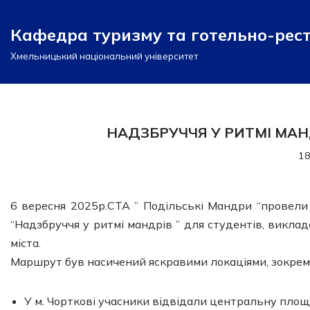
Кафедра туризму та готельно-рес
Перейти
до
Хмельницький національний університет
вмісту
НАДЗБРУЧЧЯ У РИТМІ МАНДРІВ
18
6 вересня 2025р.СТА ” Подільські Мандри “провели
“Надзбруччя у ритмі мандрів ” для студентів, викла
міста.
Маршрут був насичений яскравими локаціями, зокрема
У м. Чорткові учасники відвідали центральну площ