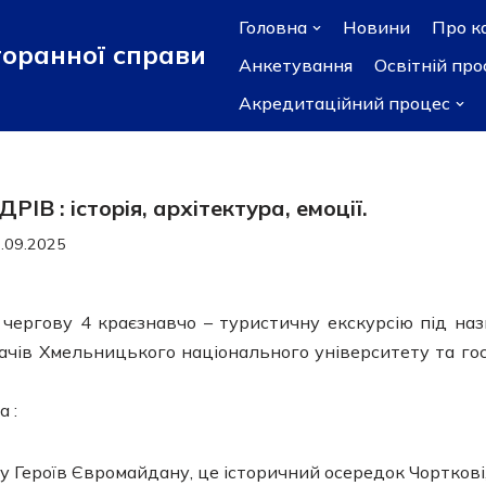
Головна
Новини
Про к
торанної справи
Анкетування
Освітній пр
Акредитаційний процес
 : історія, архітектура, емоції.
.09.2025
 чергову 4 краєзнавчо – туристичну екскурсію під на
дачів Хмельницького національного університету та го
 :
у Героїв Євромайдану, це історичний осередок Чорткові