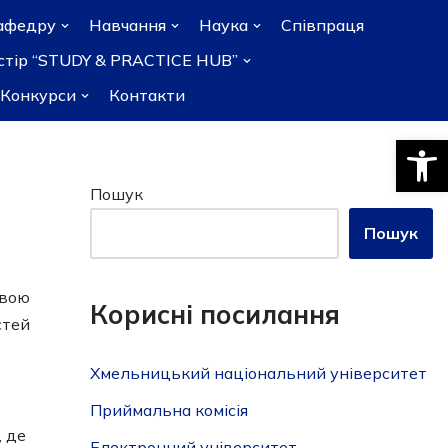
афедру
Навчання
Наука
Співпраця
остір “STUDY & PRACTICE HUB”
Конкурси
Контакти
Відкри
Пошук
Пошук
звою
Корисні посилання
стей
Хмельницький національний університет
Приймальна комісія
, де
Електронний університет