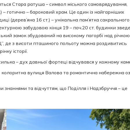
диться Стара ратуша – символ міського самоврядування,
т.) – готично – бароковий храм. Це один із найгарніших
иці (дерев’яна 16 ст.) – унікальна пам’ятка сакрального
ектурною забудовою кінця 19 – поч.20 ст. будинки зведе
ський замок збудований на високому пагорбі над річкою
”, де з висоти пташиного польоту можна роздивитись
нку історії.
силька – дух давньої фортеці відчувався у кожному каме
м, колоритна вулиця Валова та романтична набережна о
 знаннями та відчуттям, що Поділля і Надзбруччя – це