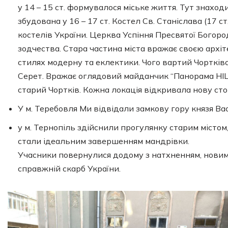
у 14 – 15 ст. формувалося міське життя. Тут знахо
збудована у 16 – 17 ст. Костел Св. Станіслава (17 с
костелів України. Церква Успіння Пресвятої Богород
зодчества. Стара частина міста вражає своєю архіт
стилях модерну та еклектики. Чого вартий Чортків
Серет. Вражає оглядовий майданчик “Панорама НІЦ
старий Чортків. Кожна локація відкривала нову сторі
У м. Теребовля Ми відвідали замкову гору князя Ва
у м. Тернопіль здійснили прогулянку старим місто
стали ідеальним завершенням мандрівки.
Учасники повернулися додому з натхненням, новими
справжній скарб України.