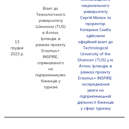
П
національного
Візит до
університету
Технологічного
Сергій Матюх та
університету
проректор
Шеннона (TUS)
Катерина Скиба
в Атлоні,
здійснили
Ірландія, в
13
офіційний візит до
рамках проекту
грудня
Technological
Erasmus+
у
2023 р.
University of the
INSPIRE,
Shannon (TUS) у м.
спрямованого
Атлон, Ірландія, в
на
рамках проекту
підприємництво
Erasmus+ INSPIRE.
біженців у
зосередження
туризмі
п
уваги на
підприємницькій
діяльності біженців
у сфері туризму