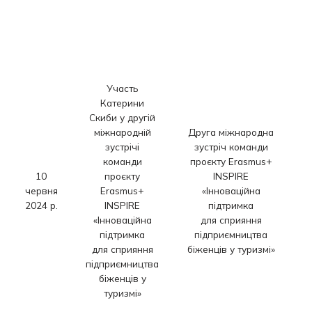
к
Участь
Катерини
Скиби у другій
міжнародній
Друга міжнародна
зустрічі
зустріч команди
команди
проєкту Erasmus+
10
проєкту
INSPIRE
червня
Erasmus+
«Інноваційна
І
2024 р.
INSPIRE
підтримка
«Інноваційна
для сприяння
підтримка
підприємництва
для сприяння
біженців у туризмі»
підприємництва
біженців у
туризмі»
і