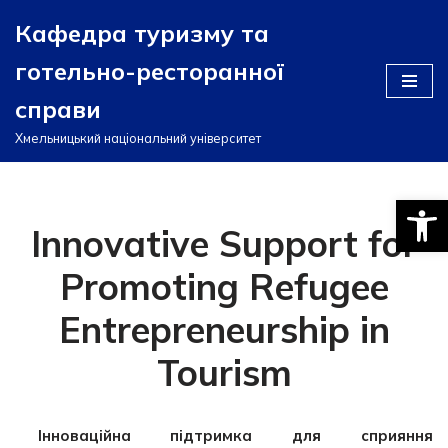
Кафедра туризму та
Перейти
готельно-ресторанної
до
вмісту
справи
Хмельницький національний університет
Відкри
Innovative Support for
Promoting Refugee
Entrepreneurship in
Tourism
Інноваційна підтримка для сприяння