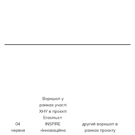
Воркшоп у
рамках участі
ХНУ в проєкті
с
Erasmus+
т
04
INSPIRE
другий воркшоп в
червня
«Інноваційна
рамках проєкту
п