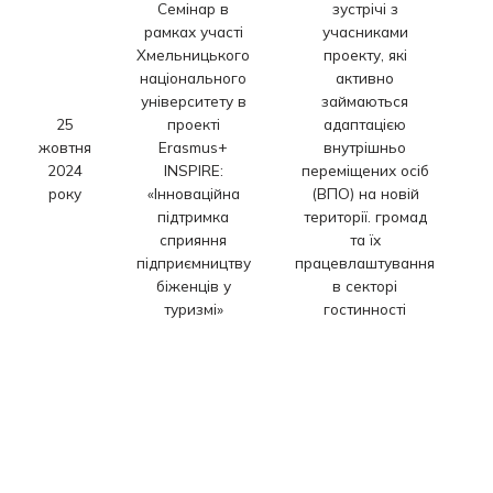
Семінар в
зустрічі з
ч
рамках участі
учасниками
о
Хмельницького
проекту, які
національного
активно
університету в
займаються
25
проекті
адаптацією
В
жовтня
Erasmus+
внутрішньо
2024
INSPIRE:
переміщених осіб
року
«Інноваційна
(ВПО) на новій
підтримка
території. громад
м
сприяння
та їх
підприємництву
працевлаштування
біженців у
в секторі
туризмі»
гостинності