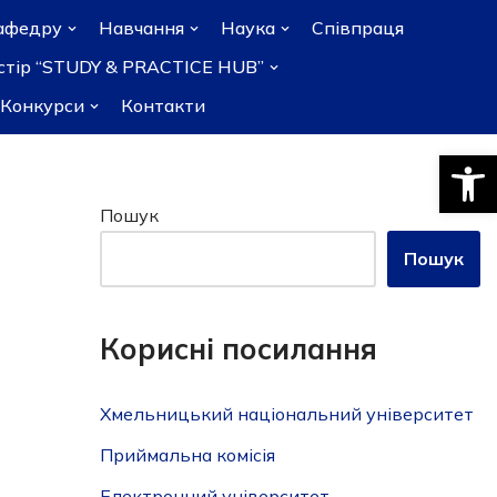
афедру
Навчання
Наука
Співпраця
остір “STUDY & PRACTICE HUB”
Конкурси
Контакти
Відкри
Пошук
Пошук
Корисні посилання
Хмельницький національний університет
Приймальна комісія
Електронний університет