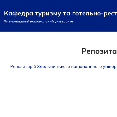
Кафедра туризму та готельно-рес
Перейти
до
Хмельницький національний університет
вмісту
Репозита
Репозитарій Хмельницького національного універ