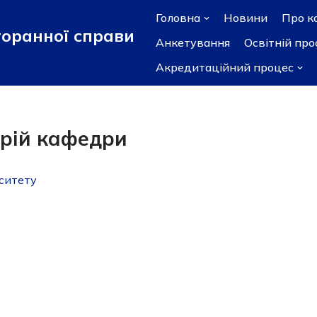
Головна
Новини
Про к
торанної справи
Анкетування
Освітній пр
Акредитаційний процес
рій кафедри
си
тету