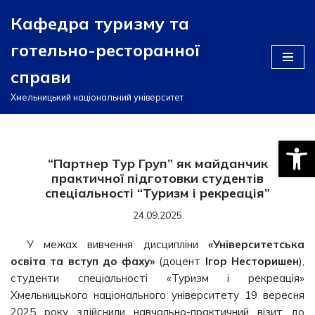
Кафедра туризму та
Перейти
готельно-ресторанної
до
вмісту
справи
Хмельницький національний університет
Відкри
“Партнер Тур Груп” як майданчик
практичної підготовки студентів
спеціальності “Туризм і рекреація”
24.09.2025
У межах вивчення дисципліни
«Університетська
освіта та вступ до фаху»
(доцент
Ігор Несторишен
),
студенти спеціальності «Туризм і рекреація»
Хмельницького національного університету 19 вересня
2025 року здійснили навчально-практичний візит до