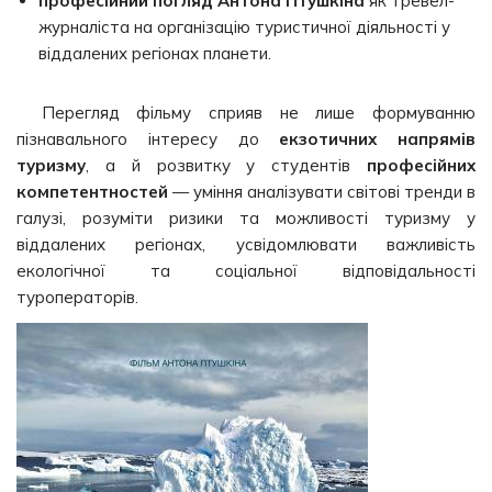
професійний погляд Антона Птушкіна
як тревел-
журналіста на організацію туристичної діяльності у
віддалених регіонах планети.
Перегляд фільму сприяв не лише формуванню
пізнавального інтересу до
екзотичних напрямів
туризму
, а й розвитку у студентів
професійних
компетентностей
— уміння аналізувати світові тренди в
галузі, розуміти ризики та можливості туризму у
віддалених регіонах, усвідомлювати важливість
екологічної та соціальної відповідальності
туроператорів.