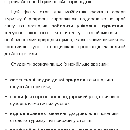
стрічки Антона Птушкіна
«Антарктида»
.
Цей фільм став для майбутніх фахівців сфери
туризму й рекреації справжньою подорожжю на край
світу та дозволив
побачити унікальні туристичні
ресурси шостого континенту
, ознайомитися з
особливостями природних умов, екологічними викликами,
логістикою турів та специфікою організації експедицій
до Антарктиди.
Студенти зазначили, що їх найбільше вразили:
автентичні кадри дикої природи
та унікальна
фауна Антарктики;
специфіка організації подорожей
у надзвичайно
суворих кліматичних умовах;
відповідальне ставлення до довкілля
і принципи
сталого туризму, які показані у стрічці;