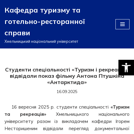
Кафедра туризму та
Перейти
готельно-ресторанної
до
вмісту
справи
Хмельницький національний університет
Відкри
Студенти спеціальності «Туризм і рекреація»
відвідали показ фільму Антона Птушкіна
«Антарктида»
16.09.2025
16 вересня 2025 р. студенти спеціальності
«Туризм
та рекреація»
Хмельницького національного
університету разом із викладачем кафедри Ігорем
Несторишеним відвідали перегляд документальної