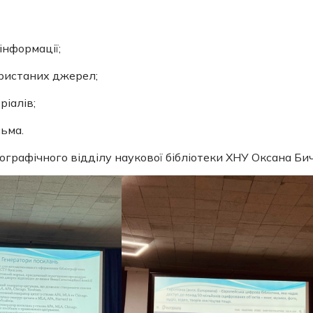
інформації;
ристаних джерел;
іалів;
ьма.
графічного відділу наукової бібліотеки ХНУ Оксана Бич