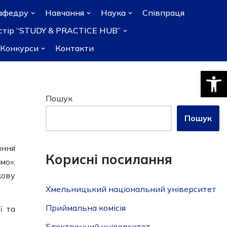
афедру
Навчання
Наука
Співпраця
остір “STUDY & PRACTICE HUB”
Конкурси
Контакти
Відкри
Пошук
Пошук
ання
Корисні посилання
мо».
кову
Хмельницький національний університет
Приймальна комісія
ї та
Електронний університет