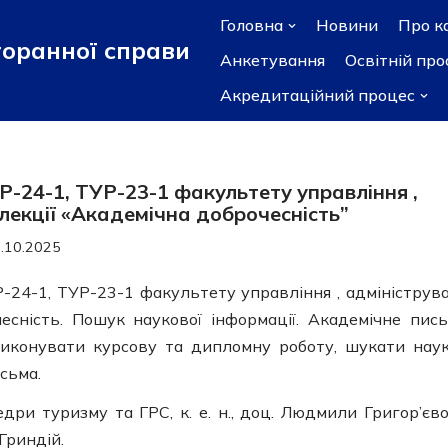
Головна
Новини
Про к
торанної справи
Анкетування
Освітній пр
Акредитаційний процес
Р-24-1, ТУР-23-1 факультету управління ,
 лекції «Академічна доброчесність”
.10.2025
-24-1, ТУР-23-1 факультету управління , адмініструв
сність. Пошук наукової інформації. Академічне пись
иконувати курсову та дипломну роботу, шукати нау
сьма.
ри туризму та ГРС, к. е. н., доц. Людмили Григор’єво
Гриндій.