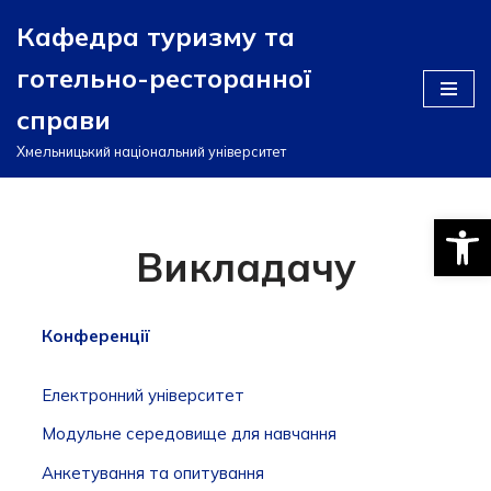
Кафедра туризму та
Перейти
готельно-ресторанної
до
вмісту
справи
Хмельницький національний університет
Відкри
Викладачу
Конференції
Електронний університет
Модульне середовище для навчання
Анкетування та опитування